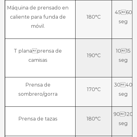
Máquina de prensado en
4560
caliente para funda de
180°C
seg
móvil.
T planaprensa de
1015
190°C
camisas
seg
Prensa de
3040
170°C
sombrero/gorra
seg
90120
Prensa de tazas
180°C
seg