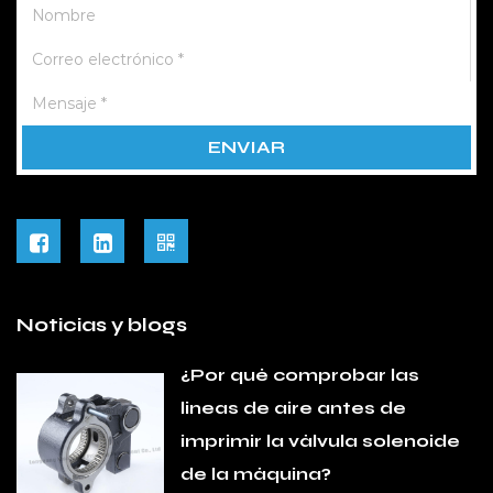
términos de precisión y eficiencia.
Opciones personalizables
Al ofrecer una gama de opciones personalizables, la
boquilla de la impresora se puede adaptar para
satisfacer necesidades específicas. Ya sea ajustando
el caudal o modificando la forma de la boquilla, la
personalización garantiza que la boquilla de la
impresora se ajuste perfectamente a cualquier
aplicación.
Esta adaptabilidad es un punto de venta
Noticias y blogs
importante, ya que permite a los usuarios lograr
rendimiento en varios escenarios.
¿Por qué comprobar las
Solución rentable
líneas de aire antes de
A pesar de sus funciones avanzadas, Printer
imprimir la válvula solenoide
Boquilla proporciona una solución rentable para
de la máquina?