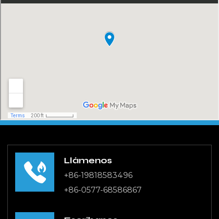
los estándares de calidad en los procesos de
fabricación.
Durabilidad y longevidad
Construida con materiales de alta calidad, la
boquilla para impresora cuenta con una
durabilidad excepcional. Resiste entornos hostiles y
un uso prolongado sin comprometer el
rendimiento.
Esta durabilidad se traduce en una vida útil más
larga, lo que reduce la frecuencia de reemplazos y
mantenimiento, lo que puede generar importantes
Llámenos
ahorros de costos.
+86-19818583496
Versatilidad
+86-0577-68586867
La boquilla para impresora es muy versátil y
adecuada para una amplia gama de aplicaciones,