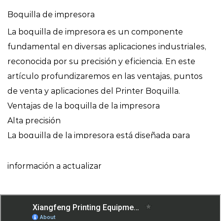
Boquilla de impresora
La boquilla de impresora es un componente
fundamental en diversas aplicaciones industriales,
reconocida por su precisión y eficiencia. En este
artículo profundizaremos en las ventajas, puntos
de venta y aplicaciones del Printer Boquilla.
Ventajas de la boquilla de la impresora
Alta precisión
La boquilla de la impresora está diseñada para
ofrecer una alta precisión, lo que garantiza una
entrega precisa de fluidos o gases. Esta precisión es
información a actualizar
fundamental en aplicaciones que requieren
mediciones exactas y un rendimiento constante.
Su variabilidad de diseño es crucial para mantener