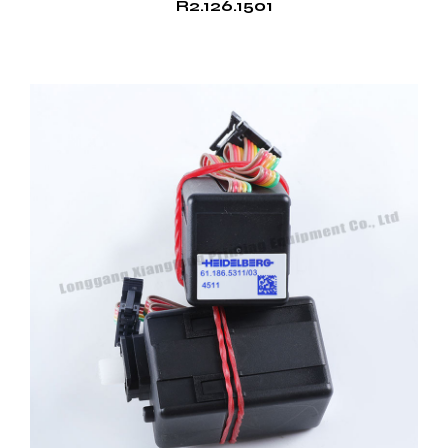
R2.126.1501
auxiliares de vehículos eléctricos. La versatilidad del
motor permite integrarlo en varios componentes
automotrices, mejorando el rendimiento general
del vehículo.
Electrónica de Consumo
En el ámbito de la electrónica de consumo, el
funcionamiento silencioso y la eficiencia energética
del motor de la impresora son muy valorados. Se
emplea en productos como electrodomésticos,
donde el rendimiento silencioso y confiable es
bueno. La avanzada tecnología del motor garantiza
que cumpla con los exigentes estándares de la
electrónica moderna.
Conclusión
El motor de la impresora ofrece numerosas