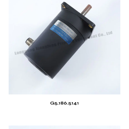
trabajo. Esta característica es particularmente
beneficiosa en entornos donde la reducción de
ruido es fundamental, como oficinas o áreas
residenciales. El bajo nivel de ruido también indica
un funcionamiento suave y eficiente del motor.
Puntos de venta del motor de impresora
Integración de tecnología avanzada
El Motor de Impresora incorpora los últimos
avances tecnológicos, que incluyen ingeniería de
precisión y componentes de alta calidad. Esta
integración garantiza que el motor funcione y se
adapte a diversos requisitos operativos, lo que lo
G5.186.5141
distingue de la competencia.
Versatilidad en aplicaciones
Otro punto de venta importante del motor de