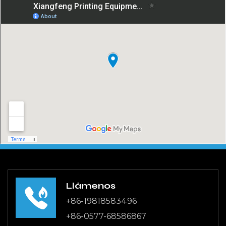
Llámenos
+86-19818583496
+86-0577-68586867