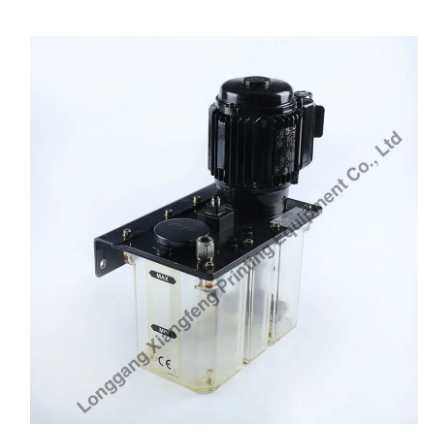
Aplicaciones del motor de impresora
Maquinaria Industrial
En el sector industrial, el Motor de Impresora se
utiliza en maquinaria que requiere fuentes de
energía confiables y eficientes. Su durabilidad y
alto rendimiento lo hacen adecuado para equipos
como transportadores, bombas y compresores. La
capacidad del motor para manejar cargas pesadas y
funcionamiento continuo lo hace ideal para
entornos industriales.
Industria automotriz
El motor de impresora también se utiliza
ampliamente en la industria automotriz. Su
ingeniería precisa y su eficiencia son buenas para
aplicaciones como transmisiones y sistemas