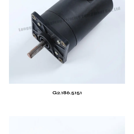
costos operativos sino que también contribuye a
una operación más sustentable, alineándose con
los estándares ambientales modernos.
Fiabilidad y durabilidad
Una de las ventajas clave del motor de impresora es
su confiabilidad. Cuenta con materiales resistentes
e ingeniería avanzada para garantizar una
durabilidad a largo plazo incluso en condiciones
exigentes. Esta confiabilidad reduce las
necesidades de mantenimiento y extiende la vida
útil del motor, lo que lo convierte en una opción
G2.186.5151
rentable para diversas aplicaciones.
Operación de bajo ruido
El motor de la impresora funciona con un ruido
mínimo, lo que mejora la comodidad del entorno de