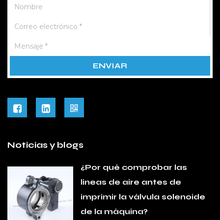
Versatilidad
La válvula solenoide de impresora es muy versátil y
capaz de manejar varios tipos de fluidos y gases. Su
diseño permite una fácil integración en diferentes
sistemas, lo que lo hace adecuado para una amplia
gama de aplicaciones. Ya sea que se use en
tratamiento de agua, procesamiento químico o
sistemas HVAC, la válvula solenoide de impresora
funciona de manera eficiente y confiable.
Fácil instalación y mantenimiento
Noticias y blogs
La válvula solenoide de la impresora está diseñada
para una fácil instalación y mantenimiento. Su
¿Por qué comprobar las
diseño fácil de usar reduce el tiempo y el esfuerzo
líneas de aire antes de
necesarios para instalar y mantener la válvula, lo
imprimir la válvula solenoide
que garantiza que los sistemas puedan estar en
de la máquina?