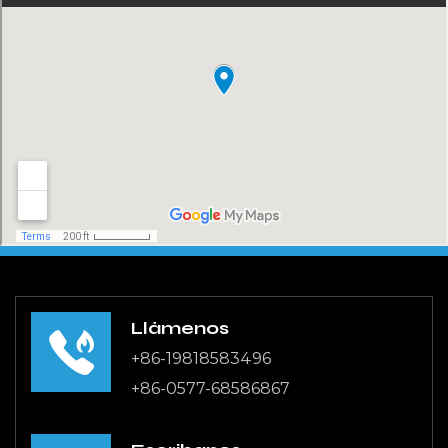
precisión inigualable en el control del flujo de
líquidos y gases. Esta precisión es crucial en
aplicaciones donde incluso la desviación puede
provocar problemas importantes. Ya sea en un
proceso de fabricación o en un entorno comercial,
la válvula solenoide de la impresora garantiza que
se mantenga constantemente el caudal deseado.
Durabilidad y confiabilidad
Construida con materiales de primera calidad, la
válvula solenoide para impresora es muy duradera
y confiable. Está diseñado para soportar
Llámenos
condiciones duras, incluidas altas presiones y
+86-19818583496
temperaturas, sin comprometer el rendimiento.
+86-0577-68586867
Esta longevidad reduce los costos de
mantenimiento y el tiempo de inactividad, lo que