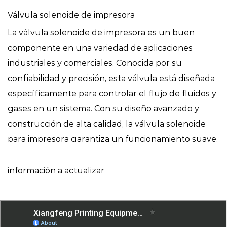
Válvula solenoide de impresora
La válvula solenoide de impresora es un buen
componente en una variedad de aplicaciones
industriales y comerciales. Conocida por su
confiabilidad y precisión, esta válvula está diseñada
específicamente para controlar el flujo de fluidos y
gases en un sistema. Con su diseño avanzado y
construcción de alta calidad, la válvula solenoide
para impresora garantiza un funcionamiento suave,
lo que la convierte en una buena opción para
profesionales de diversas industrias.
información a actualizar
Ventajas de la válvula solenoide de impresora
Control de alta precisión
La válvula solenoide de impresora ofrece una