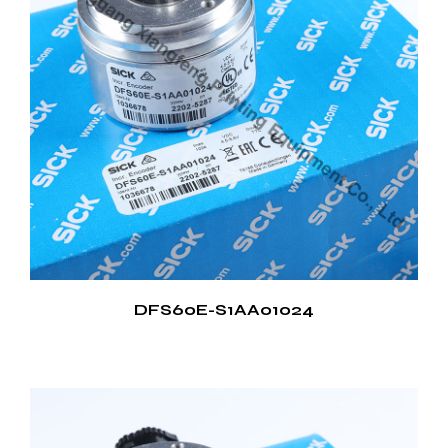
Durabilidad y longevidad
Construido con materiales robustos, el codificador
de impresora está diseñado para soportar las duras
condiciones del entorno de impresión. Su
longevidad reduce la necesidad de reemplazos
frecuentes, lo que reduce los costos de
mantenimiento y el tiempo de inactividad.
Compatibilidad e integración
El codificador de impresora es compatible con una
amplia gama de máquinas de impresión. Esta
compatibilidad la convierte en una opción versátil
DFS60E-S1AA01024
para diversas configuraciones de impresión, lo que
permite una integración perfecta y actualizaciones
sencillas sin modificaciones importantes.
Puntos de venta del codificador de impresora