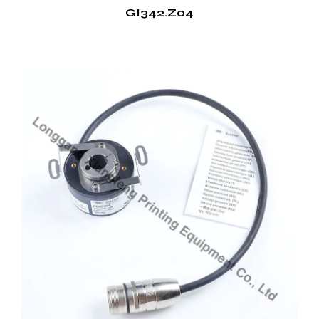
Printer Encoder también se utiliza ampliamente en
GI342.Z04
la impresión de periódicos y revistas. Su alta
resolución y capacidades de monitoreo en tiempo
real garantizan que el texto y las imágenes se
reproduzcan con precisión, mejorando la legibilidad
y el atractivo visual de las publicaciones.
En resumen, Printer Encoder es una herramienta
vital en la industria de la impresión y ofrece
numerosas ventajas, como precisión, durabilidad y
compatibilidad. Sus puntos de venta incluyen
resultados de alta resolución, una interfaz fácil de
usar y capacidades de monitoreo en tiempo real.
Printer Encoder encuentra aplicaciones en diversos
sectores, incluida la impresión comercial, el
embalaje, la impresión de etiquetas y la impresión