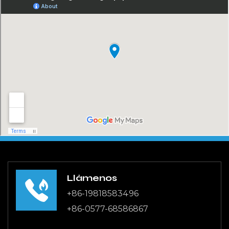
Llámenos
+86-19818583496
+86-0577-68586867