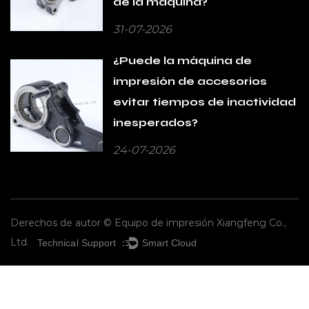
de la máquina?
31-07-2026
¿Puede la máquina de
impresión de accesorios
evitar tiempos de inactividad
inesperados?
24-07-2026
Derechos de autor © Equipo de impresión Xiangfeng Co.,
Ltd.
Technical Support ：
Smart Cloud