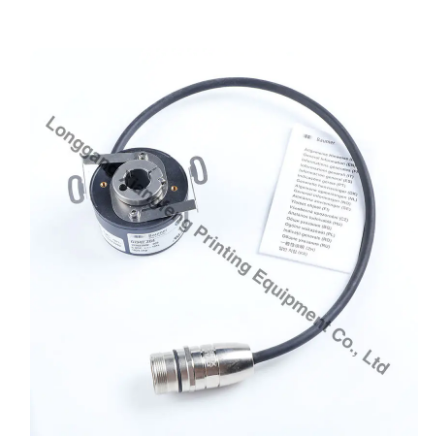
La industria del embalaje se beneficia
enormemente de Printer Encoder. Su capacidad
para proporcionar comentarios precisos garantiza
que los diseños de envases se impriman con
precisión, lo que es bueno para mantener la
coherencia de la marca y cumplir con los requisitos
reglamentarios.
Impresión de etiquetas
Para la impresión de etiquetas, el codificador de
impresora es bueno. Garantiza que las etiquetas se
impriman con especificaciones exactas, lo que es
bueno para la identificación del producto, la
legibilidad de los códigos de barras y la
presentación general.
Impresión de periódicos y revistas