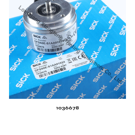
Salida de alta resolución
Uno de los principales puntos de venta de Printer
Encoder es su salida de alta resolución. Esta
característica garantiza que cada trabajo de
impresión cumpla con los estándares de calidad, lo
cual es bueno para industrias que exigen precisión,
como la impresión de envases y etiquetas.
Interfaz fácil de usar
Printer Encoder viene con una interfaz fácil de usar
que simplifica la instalación y el funcionamiento.
Esta facilidad de uso significa que los operadores
pueden aprender rápidamente a utilizar el
1036678
dispositivo, lo que reduce el tiempo de capacitación
y aumenta la eficiencia operativa.
Monitoreo en tiempo real