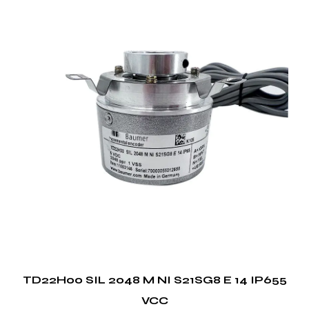
Otro punto de venta clave es la capacidad de
Printer Encoder de proporcionar monitoreo en
tiempo real de los procesos de impresión. Esta
característica permite a los operadores realizar
ajustes inmediatos, lo que garantiza una calidad de
impresión constante y reduce el desperdicio.
Aplicaciones del codificador de impresora
Impresión comercial
En el ámbito de la impresión comercial, el Printer
Encoder juega un buen papel. Garantiza que los
folletos, volantes y otros materiales de marketing
se impriman con precisión, mejorando el atractivo
visual y la profesionalidad de los productos
impresos.
TD22H00 SIL 2048 M NI S21SG8 E 14 IP655
Industria del embalaje
VCC